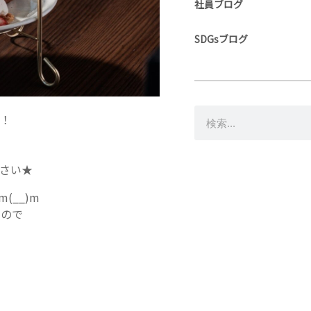
社員ブログ
SDGsブログ
！
さい★
__)m
すので