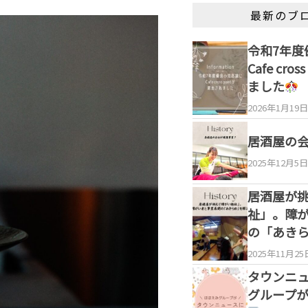
最新のブ
令和7年度
Cafe cro
ました
2026年1月19日
居酒屋の
2025年12月5日
居酒屋が
祉」。障
の「あき
2025年11月25
タウンニ
グループ