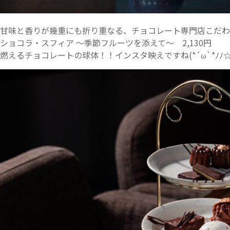
甘味と香りが幾重にも折り重なる、チョコレート専門店こだわ
ショコラ・スフィア ～季節フルーツを添えて～ 2,130円
燃えるチョコレートの球体！！インスタ映えですね(*´ω`*ﾉﾉ☆ﾊﾟ