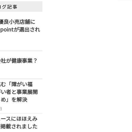
ログ記事
優良小売店舗に
ss pointが選出され
会社が健康事業？
挑む「障がい福
がい者と事業展開
らめ」を解決
日
ュースにほほえみ
が掲載されました