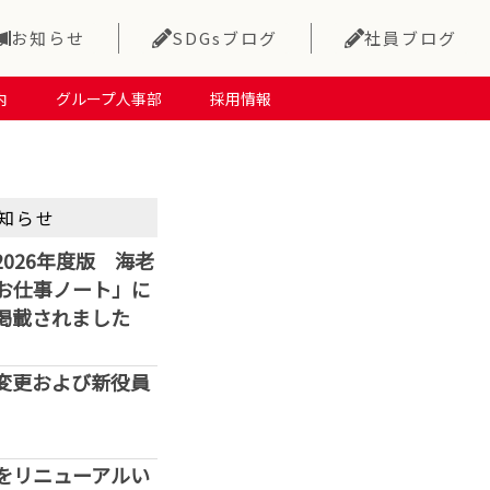
お知らせ
SDGsブログ
社員ブログ
内
グループ人事部
採用情報
知らせ
026年度版 海老
お仕事ノート」に
掲載されました
変更および新役員
をリニューアルい