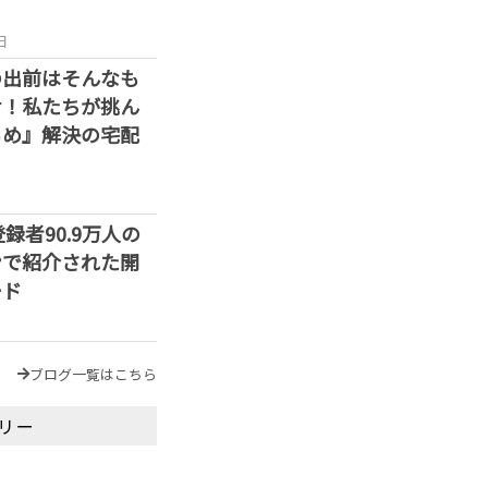
日
の出前はそんなも
せ！私たちが挑ん
らめ』解決の宅配
e登録者90.9万人の
ンで紹介された開
ード
ブログ一覧はこちら
リー