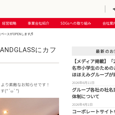
経営戦略
事業会社紹介
SDGsへの取り組み
会社案
フェスペースがOPENします♬
SANDGLASSにカフ
最新のお
【メディア掲載】「2
名市小学生のための
ほほえみグループが
2026年6月11日
SS」より素敵なお知らせです！
グループ各社の社名
*´ω`*)
体制について
2026年4月1日
コーポレートサイト