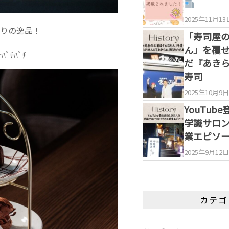
2025年11月13
りの逸品！
「寿司屋
ん」を覆
ﾁﾊﾟﾁ
だ『あき
寿司
2025年10月9日
YouTub
学識サロ
業エピソ
2025年9月12日
カテゴ