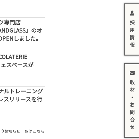
ツ専門店
採
用
SANDGLASS」のオ
情
PENしました。
報
LATERIE
カフェスペースが
取
材
ナルトレーニング
・
レスリリースを行
お
問
合
せ
お知らせ一覧はこちら