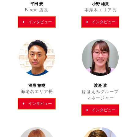
平田 麦
小野 雄貴
B-spo 店長
本厚木エリア長
インタビュー
インタビュー
酒巻 祐樹
渡邉 唯
海老名エリア長
ほほえみグループ
マネージャー
インタビュー
インタビュー