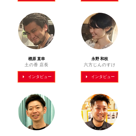
楢原 直幸
永野 和枝
土の香 店長
六方じんのすけ
インタビュー
インタビュー