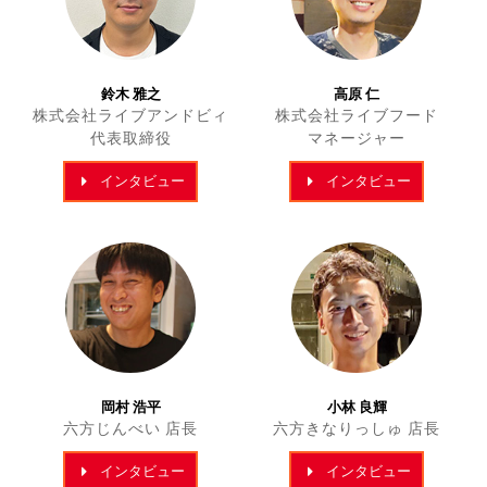
鈴木 雅之
高原 仁
株式会社ライブアンドビィ
株式会社ライブフード
代表取締役
マネージャー
インタビュー
インタビュー
岡村 浩平
小林 良輝
六方じんべい 店長
六方きなりっしゅ 店長
インタビュー
インタビュー