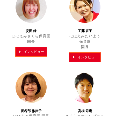
安田 緑
工藤 宗子
ほほえみさくら保育園
ほほえみたいよう
園長
保育園
園長
インタビュー
インタビュー
長谷部 雅律子
高橋 司磨
ほほえみ保育園 園長
さくらクオーレプラス