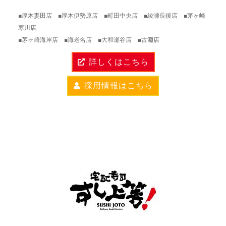
■厚木妻田店 ■厚木伊勢原店 ■町田中央店 ■綾瀬長後店 ■茅ヶ崎
寒川店
■茅ヶ崎海岸店 ■海老名店 ■大和瀬谷店 ■古淵店
詳しくはこちら
採用情報はこちら