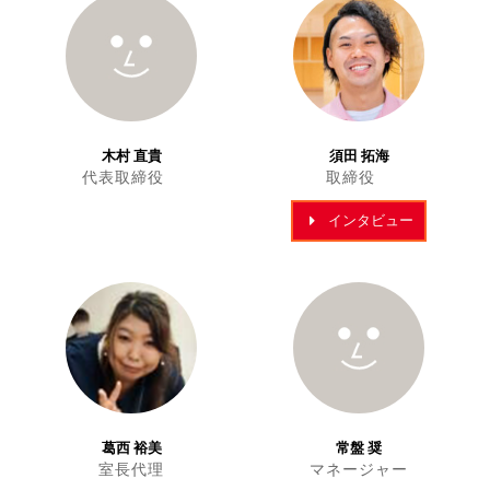
木村 直貴
須田 拓海
代表取締役
取締役
インタビュー
葛西 裕美
常盤 奨
室長代理
マネージャー