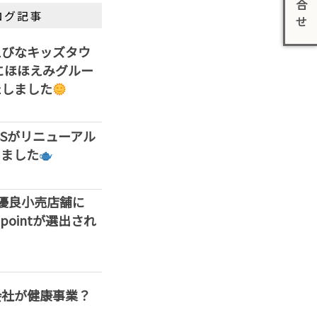
合
ログ記事
せ
えびなキッズタウ
」にほほえみグルー
たしました
ASSがリニューアル
しました
優良小売店舗に
ss pointが選出され
会社が健康事業？