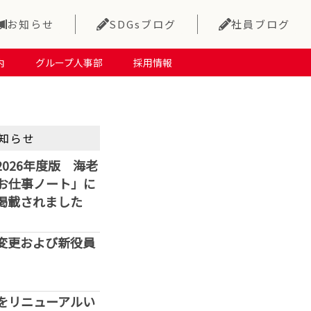
お知らせ
SDGsブログ
社員ブログ
内
グループ人事部
採用情報
知らせ
026年度版 海老
お仕事ノート」に
掲載されました
変更および新役員
をリニューアルい