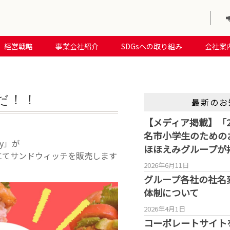
経営戦略
事業会社紹介
SDGsへの取り組み
会社案
だ！！
最新のお
【メディア掲載】「2
名市小学生のための
y」が
ほほえみグループが
にてサンドウィッチを販売します
2026年6月11日
グループ各社の社名
体制について
2026年4月1日
コーポレートサイト