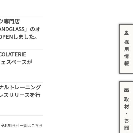
ツ専門店
SANDGLASS」のオ
PENしました。
採
用
LATERIE
情
カフェスペースが
報
ナルトレーニング
レスリリースを行
取
材
・
お
お知らせ一覧はこちら
問