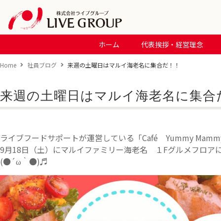
ホーム
代表挨拶・経営理念
Home
社員ブログ
来週の土曜日はマルイ海老名に集合だ！！
来週の土曜日はマルイ海老名に集合
ライブフードサポートが運営している「Café Yummy Mamm
9月18日（土）にマルイファミリー海老名 １Fグルメフロア
(●´ω｀●)♬