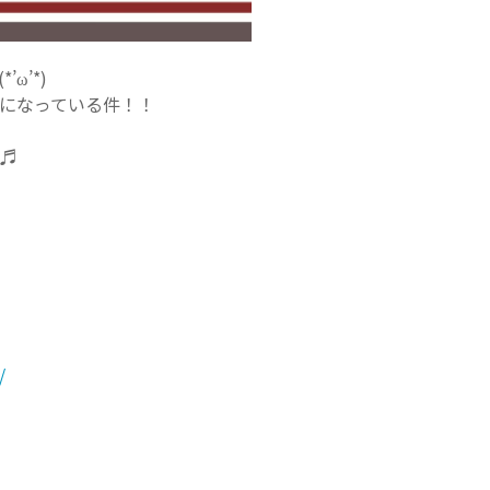
ω’*)
になっている件！！
♬
/