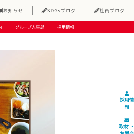
お知らせ
SDGsブログ
社員ブログ
内
グループ人事部
採用情報
採用情
報
取材 
お問合