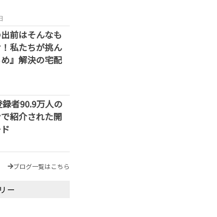
日
の出前はそんなも
せ！私たちが挑ん
らめ』解決の宅配
e登録者90.9万人の
ンで紹介された開
ード
ブログ一覧はこちら
リー