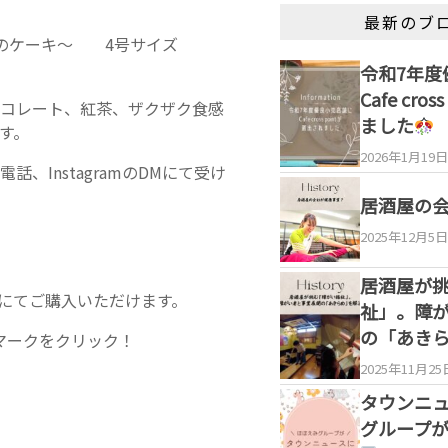
最新のブ
ーのケーキ〜 4号サイズ
令和7年度
Cafe cro
コレート、紅茶、ザクザク食感
ました
す。
2026年1月19日
InstagramのDMにて受け
居酒屋の
2025年12月5日
居酒屋が
引きにてご購入いただけます。
祉」。障
の「あき
Eマークをクリック！
2025年11月25
タウンニ
グループ