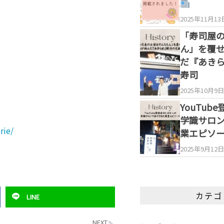
2025年11月13
「寿司屋
ん」を覆
だ『あき
寿司
2025年10月9日
YouTub
学識サロ
rie/
業エピソ
2025年9月12日
カテゴ
LINE
NEXT