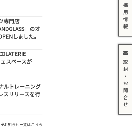
採
用
情
ツ専門店
報
SANDGLASS」のオ
PENしました。
LATERIE
カフェスペースが
取
材
・
お
ナルトレーニング
問
レスリリースを行
合
せ
お知らせ一覧はこちら