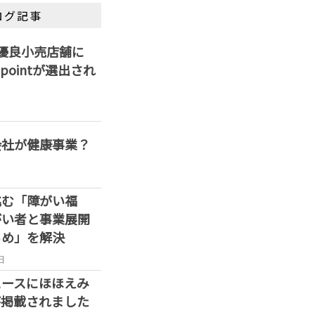
ログ記事
優良小売店舗に
ss pointが選出され
会社が健康事業？
挑む「障がい福
がい者と事業展開
らめ」を解決
日
ュースにほほえみ
が掲載されました