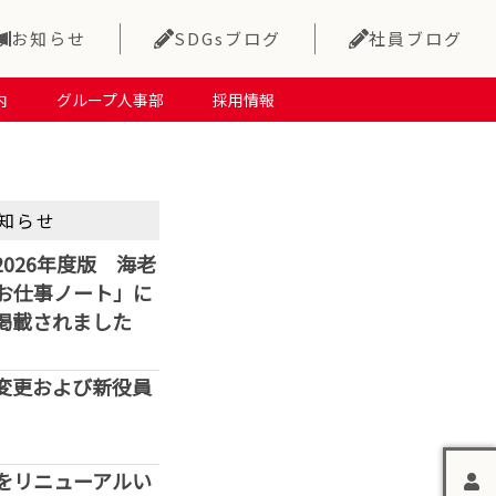
お知らせ
SDGsブログ
社員ブログ
内
グループ人事部
採用情報
知らせ
026年度版 海老
お仕事ノート」に
掲載されました
変更および新役員
をリニューアルい