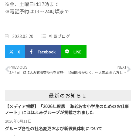
※金、土曜日は17時まで⁡⁡⁡⁡⁡⁡⁡⁡⁡⁡⁡⁡⁡⁡⁡⁡
※電話予約は13〜24時頃まで⁡⁡⁡⁡⁡⁡⁡⁡⁡⁡⁡
2023.02.20
社員ブログ
X
Facebook
LINE
PREVIOUS
NEXT
2月4日 ほほえみ衣服交換会を実施しました♪
須田園長がゆく。～大衆酒場 六方しんのすけ編～
最新のお知らせ
【メディア掲載】「2026年度版 海老名市小学生のためのお仕事
ノート」にほほえみグループが掲載されました
2026年6月11日
グループ各社の社名変更および新役員体制について