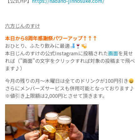
【公式HP】
https://hadano-jinnosuke.com/⁡⁡⁡
六方じんのすけ
本日から8周年感謝祭パワーアップ↑↑↑⁡
おひとり、ふたり飲みに最適
本日じんのすけの公式Instagramに投稿された
画面
を見せ
れば（”画面”の文字をクリックすれば対象の投稿まで飛べ
ます♪）
今月の残りの月〜木曜日は全てのドリンクが100円引き
さらにメンバーズサービスも併用可能となっております♪⁡
※値引き上限額は2,000円とさせて頂きます。⁡