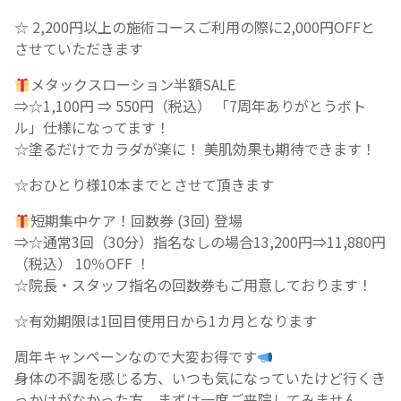
☆ 2,200円以上の施術コースご利用の際に2,000円OFFと
させていただきます
メタックスローション半額SALE
⇒☆1,100円 ⇒ 550円（税込） 「7周年ありがとうボト
ル」仕様になってます！
☆塗るだけでカラダが楽に！ 美肌効果も期待できます！
☆おひとり様10本までとさせて頂きます
短期集中ケア！回数券 (3回) 登場
⇒☆通常3回（30分）指名なしの場合13,200円⇒11,880円
（税込） 10％OFF ！
☆院長・スタッフ指名の回数券もご用意しております！
☆有効期限は1回目使用日から1カ月となります
周年キャンペーンなので大変お得です
身体の不調を感じる方、いつも気になっていたけど行くき
っかけがなかった方、まずは一度ご来院してみません