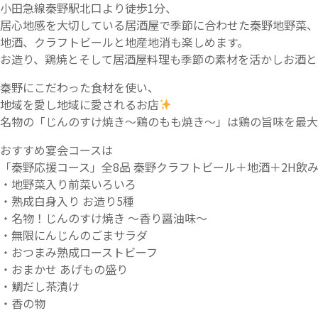
小田急線秦野駅北口より徒歩1分、
居心地感を大切している居酒屋で季節に合わせた秦野地野菜、
地酒、クラフトビールと地産地消も楽しめます。
お造り、鶏焼とそして居酒屋料理も季節の素材を活かしお酒と
秦野にこだわった食材を使い、
地域を愛し地域に愛されるお店
名物の「じんのすけ焼き～鶏のもも焼き～」は鶏の旨味を最大
おすすめ宴会コースは
「秦野応援コース」全8品 秦野クラフトビール＋地酒＋2H飲み放題
・地野菜入り前菜いろいろ
・熟成白身入り お造り5種
・名物！じんのすけ焼き ～香り醤油味～
・無限にんじんのごまサラダ
・おつまみ熟成ローストビーフ
・おまかせ あげもの盛り
・鯛だし茶漬け
・香の物