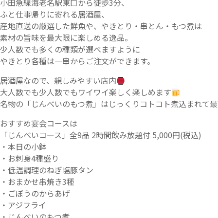
小田急線海老名駅東口から徒歩3分、
ふと仕事帰りに寄れる居酒屋、
産地直送の厳選した鮮魚や、やきとり・串とん・もつ煮は
素材の旨味を最大限に楽しめる逸品。
少人数でも多くの種類が選べますように
やきとり各種は一串からご注文ができます。
居酒屋なので、親しみやすい店内
大人数でも少人数でもワイワイ楽しく楽しめます
名物の「じんべいのもつ煮」はじっくりコトコト煮込まれて最
おすすめ宴会コースは
「じんべいコース」全9品 2時間飲み放題付 5,000円(税込)
・本日の小鉢
・お刺身4種盛り
・低温調理のねぎ塩豚タン
・おまかせ串焼き3種
・ごぼうのからあげ
・アジフライ
・じんべいのもつ煮