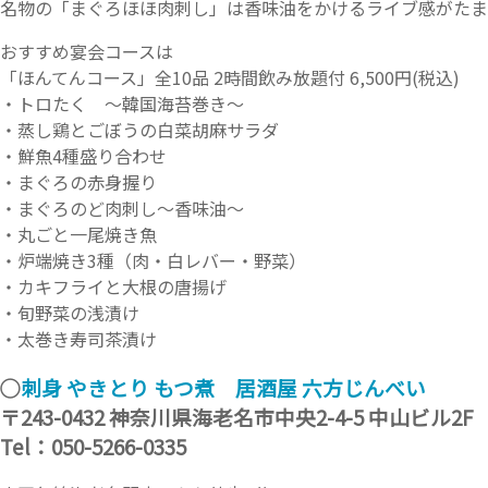
名物の「まぐろほほ肉刺し」は香味油をかけるライブ感がたま
おすすめ宴会コースは
「ほんてんコース」全10品 2時間飲み放題付 6,500円(税込)
・トロたく ～韓国海苔巻き～
・蒸し鶏とごぼうの白菜胡麻サラダ
・鮮魚4種盛り合わせ
・まぐろの赤身握り
・まぐろのど肉刺し～香味油～
・丸ごと一尾焼き魚
・炉端焼き3種（肉・白レバー・野菜）
・カキフライと大根の唐揚げ
・旬野菜の浅漬け
・太巻き寿司茶漬け
◯
刺身 やきとり もつ煮 居酒屋 六方じんべい
〒243-0432 神奈川県海老名市中央2-4-5 中山ビル2F
Tel：050-5266-0335