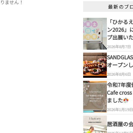
りません！
最新のブ
「ひかる
ン2026
プ出展い
2026年8月7日
SANDGL
オープン
2026年8月6日
令和7年度
Cafe cro
ました
2026年1月19日
居酒屋の