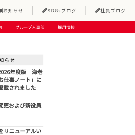
お知らせ
SDGsブログ
社員ブログ
内
グループ人事部
採用情報
知らせ
026年度版 海老
お仕事ノート」に
掲載されました
変更および新役員
をリニューアルい