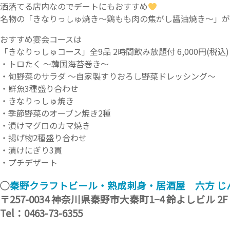
洒落てる店内なのでデートにもおすすめ
名物の「きなりっしゅ焼き～鶏もも肉の焦がし醤油焼き～」が
おすすめ宴会コースは
「きなりっしゅコース」全9品 2時間飲み放題付 6,000円(税込)
・トロたく ～韓国海苔巻き～
・旬野菜のサラダ ～自家製すりおろし野菜ドレッシング～
・鮮魚3種盛り合わせ
・きなりっしゅ焼き
・季節野菜のオーブン焼き2種
・漬けマグロのカマ焼き
・揚げ物2種盛り合わせ
・漬けにぎり3貫
・プチデザート
◯
秦野クラフトビール・熟成刺身・居酒屋 六方 じ
〒257-0034 神奈川県秦野市大秦町1−4 鈴よしビル 2F
Tel：0463-73-6355