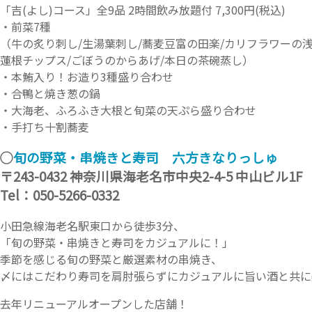
「吉(よし)コース」全9品 2時間飲み放題付 7,300円(税込)
・前菜7種
（牛の炙り刺し/生湯葉刺し/蕎麦豆富の田楽/カリフラワーの浅
蓮根チップス/ごぼうのからあげ/本日の茶碗蒸し）
・本鮪入り！お造り3種盛り合わせ
・合鴨と焼き葱の鍋
・大海老、ふろふき大根と旬菜の天ぷら盛り合わせ
・手打ち十割蕎麦
◯
旬の野菜・串焼きと寿司 六方きなりっしゅ
〒243-0432 神奈川県海老名市中央2-4-5 中山ビル1F
Tel：050-5266-0332
小田急線海老名駅東口から徒歩3分、
「旬の野菜・串焼きと寿司をカジュアルに！」
季節を感じる旬の野菜と厳選素材の串焼き、
〆にはこだわり寿司を肩肘張らずにカジュアルに旨い酒と共に
去年リニューアルオープンした店舗！