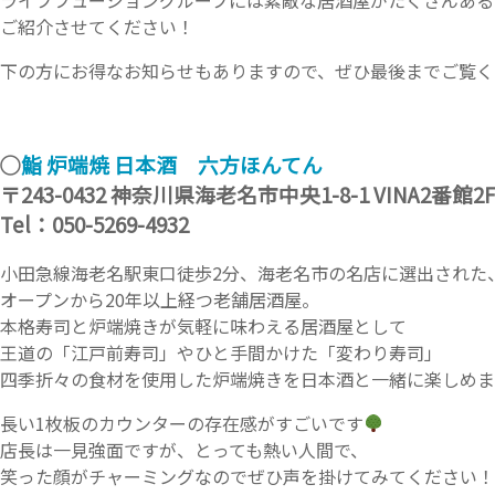
ライブフュージョングループには素敵な居酒屋がたくさんある
ご紹介させてください！
下の方にお得なお知らせもありますので、ぜひ最後までご覧く
◯
鮨 炉端焼 日本酒 六方ほんてん
〒243-0432 神奈川県海老名市中央1-8-1 VINA2番館2
Tel：050-5269-4932
小田急線海老名駅東口徒歩2分、海老名市の名店に選出された
オープンから20年以上経つ老舗居酒屋。
本格寿司と炉端焼きが気軽に味わえる居酒屋として
王道の「江戸前寿司」やひと手間かけた「変わり寿司」
四季折々の食材を使用した炉端焼きを日本酒と一緒に楽しめま
長い1枚板のカウンターの存在感がすごいです
店長は一見強面ですが、とっても熱い人間で、
笑った顔がチャーミングなのでぜひ声を掛けてみてください！