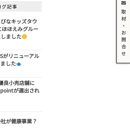
ログ記事
取
材
えびなキッズタウ
・
」にほほえみグルー
お
たしました
問
合
せ
ASSがリニューアル
しました
優良小売店舗に
ss pointが選出され
会社が健康事業？