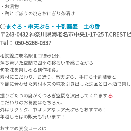
・お漬物
・鶏とごぼうの焼きおにぎり茶漬け
◯
まぐろ・串天ぷら・十割蕎麦 土の香
〒243-0432 神奈川県海老名市中央1-17-25 T.CREST
Tel： 050-5266-0337
相鉄線海老名駅北口徒歩1分、
落ち着いた空間で四季の移ろいを感じながら
旬を味を楽しめる創作和食。
素材にこだわり、お造り、串天ぷら、手打ち十割蕎麦と
季節に合わせた素材本来の味を引き出した逸品と日本酒で楽し
掘りごたつの席がくつろぎ空間を演出してくれます
こだわりのお蕎麦はもちろん、
外はサクサク、中はレアなレア天ぷらもおすすめ！
年越しそばの販売も行います！
おすすめ宴会コースは