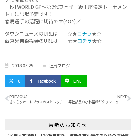
「K-1WORLD GP～第2代フェザー級王座決定トーナメン
ト」に出場予定です！
春馬選手の活躍に期待です(^O^)／
タウンニュースのURLは ☆★
コチラ
★☆
西京兄弟後援会のURLは ☆★
コチラ
★☆
2018.05.25
社員ブログ
X
Facebook
LINE
PREVIOUS
NEXT
さくらクオーレプラスのストレッチサロンが社協えびなに掲載されました！
弊社部長の小林裕輝がタウンニュースの人物風土記にて紹介されました！
最新のお知らせ
【メディア掲載】「2026年度版 海老名市小学生のためのお仕事