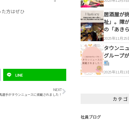
2025年12月5日
った方はぜひ
居酒屋が
祉」。障
の「あき
2025年11月25
タウンニ
グループ
2025年11月13
LINE
NEXT
馬選手がタウンニュースに掲載されました！
カテゴ
社員ブログ