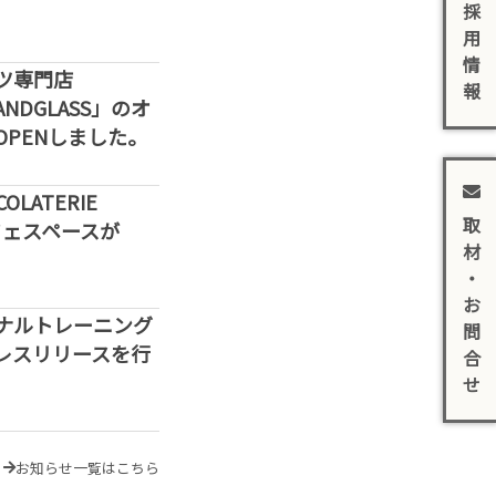
採
用
情
ツ専門店
報
SANDGLASS」のオ
PENしました。
LATERIE
取
カフェスペースが
材
・
お
ナルトレーニング
問
レスリリースを行
合
せ
お知らせ一覧はこちら