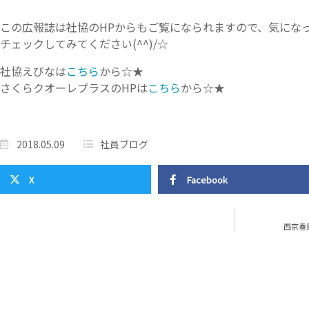
この広報誌は社協のHPからもご覧になられますので、気にな
チェックしてみてください(^^)/☆
社協えびなは
こちら
から☆★
さくらクオーレプラスのHPは
こちら
から☆★
2018.05.09
社員ブログ
X
Facebook
西京春