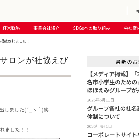
経営戦略
事業会社紹介
SDGsへの取り組み
会社案
に掲載されました！
サロンが社協えび
最新のお
【メディア掲載】「2
名市小学生のための
ほほえみグループが
2026年6月11日
グループ各社の社名
しました(´_ゝ｀)笑
体制について
2026年4月1日
れました！！
コーポレートサイト