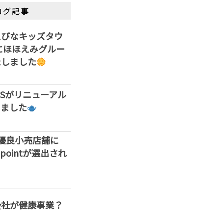
ログ記事
えびなキッズタウ
」にほほえみグルー
たしました
ASSがリニューアル
しました
優良小売店舗に
ss pointが選出され
会社が健康事業？