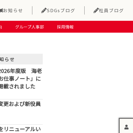
お知らせ
SDGsブログ
社員ブログ
内
グループ人事部
採用情報
知らせ
026年度版 海老
お仕事ノート」に
掲載されました
変更および新役員
をリニューアルい