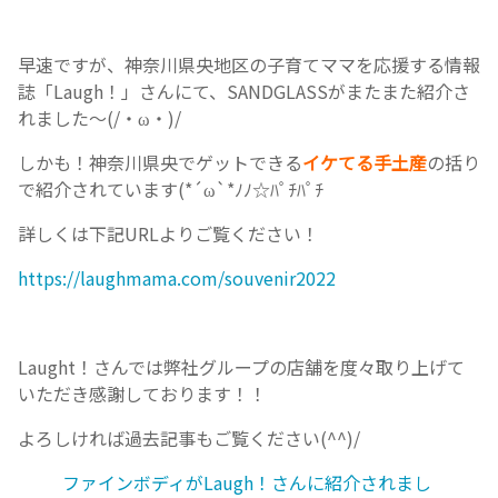
早速ですが、神奈川県央地区の子育てママを応援する情報
誌「Laugh！」さんにて、SANDGLASSがまたまた紹介さ
れました～(/・ω・)/
しかも！神奈川県央でゲットできる
イケてる手土産
の括り
で紹介されています(*´ω`*ﾉﾉ☆ﾊﾟﾁﾊﾟﾁ
詳しくは下記URLよりご覧ください！
https://laughmama.com/souvenir2022
Laught！さんでは弊社グループの店舗を度々取り上げて
いただき感謝しております！！
よろしければ過去記事もご覧ください(^^)/
ファインボディがLaugh！さんに紹介されまし